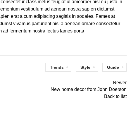
onsectetur class metus feugiat ullamcorper nisl eu justo in
 elementum vestibulum ad aenean nostra sapien dictumst
ien erat a cum adipiscing sagittis in sodales. Fames at
tumst vivamus parturient nisl a aenean ornare consectetur
m ad fermentum nostra lectus fames porta.
Trends
Style
Guide
Newer
New home decor from John Doerson
Back to list
DECORATION