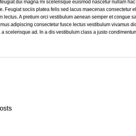
 feugiat dui magna mi scelerisque euismod nascetur nullam hac c
ue. Feugiat sociis platea felis sed lacus maecenas consectetur
lectus. A pretium orci vestibulum aenean semper et congue sap
mus adipiscing consectetur fusce lectus vestibulum vivamus dic
a a scelerisque ad. In a dis vestibulum class a justo condimentu
osts