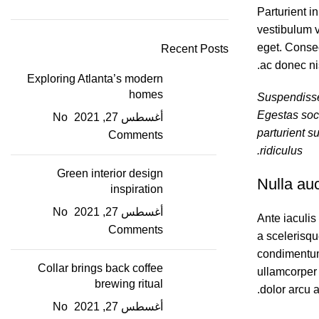
Parturient i
vestibulum 
eget. Consec
Recent Posts
ac donec ni
Exploring Atlanta’s modern
homes
Suspendisse 
Egestas soci
أغسطس 27, 2021
No
parturient s
Comments
ridiculus.
Green interior design
Nulla auc
inspiration
أغسطس 27, 2021
No
Ante iaculis
Comments
a scelerisq
condimentum 
Collar brings back coffee
ullamcorper 
brewing ritual
dolor arcu 
أغسطس 27, 2021
No