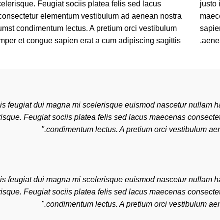
celerisque. Feugiat sociis platea felis sed lacus
justo 
onsectetur elementum vestibulum ad aenean nostra
maece
umst condimentum lectus. A pretium orci vestibulum
sapie
per et congue sapien erat a cum adipiscing sagittis.
aenea
lis feugiat dui magna mi scelerisque euismod nascetur nullam ha
erisque. Feugiat sociis platea felis sed lacus maecenas consec
condimentum lectus. A pretium orci vestibulum aen
lis feugiat dui magna mi scelerisque euismod nascetur nullam ha
erisque. Feugiat sociis platea felis sed lacus maecenas consec
condimentum lectus. A pretium orci vestibulum aen