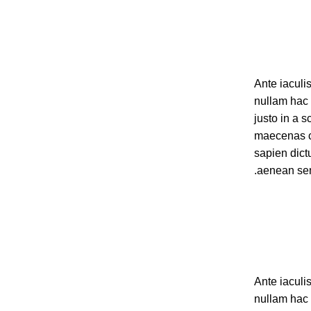
Ante iaculi
nullam hac 
justo in a s
maecenas c
sapien dict
aenean sem
Ante iaculi
nullam hac 