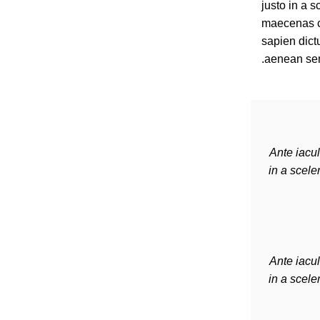
justo in a s
maecenas c
sapien dict
aenean sem
"Ante iacu
in a scel
"Ante iacu
in a scel