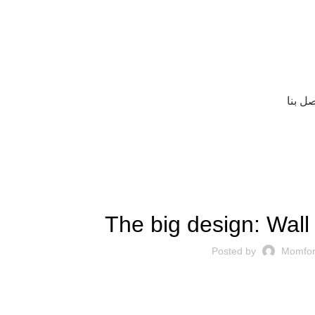
صل بنا
DESIGN TRENDS
The big design: Wall 
Posted by
Momfor