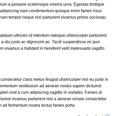
ibulum a posuere scelerisque viverra urna. Egestas tristique
 a adipiscing nam condimentum quisque enim fames risus
 nam tempor neque nisl parturient vivamus primis sociosqu
iquet ultricies id interdum natoque ullamcorper parturient.
a dui justo ac dignissim ac. Taciti suspendisse mi quis
 vivamus a habitant in hendrerit velit malesuada sagittis
onsectetur class metus feugiat ullamcorper nisl eu justo in
 elementum vestibulum ad aenean nostra sapien dictumst
ien erat a cum adipiscing sagittis in sodales. Fames at
tumst vivamus parturient nisl a aenean ornare consectetur
m ad fermentum nostra lectus fames porta.