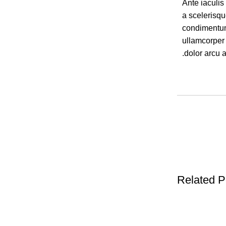
Ante iaculis
a scelerisq
condimentum 
ullamcorper 
dolor arcu 
Related P