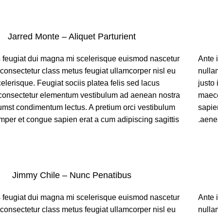
Jarred Monte – Aliquet Parturient
s feugiat dui magna mi scelerisque euismod nascetur
Ante 
consectetur class metus feugiat ullamcorper nisl eu
nulla
celerisque. Feugiat sociis platea felis sed lacus
justo 
onsectetur elementum vestibulum ad aenean nostra
maece
umst condimentum lectus. A pretium orci vestibulum
sapie
per et congue sapien erat a cum adipiscing sagittis.
aenea
Jimmy Chile – Nunc Penatibus
s feugiat dui magna mi scelerisque euismod nascetur
Ante 
consectetur class metus feugiat ullamcorper nisl eu
nulla