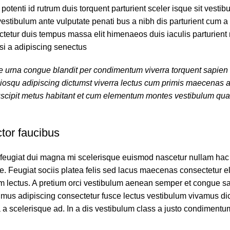
n potenti id rutrum duis torquent parturient sceler isque sit vest
vestibulum ante vulputate penati bus a nibh dis parturient cum
tetur duis tempus massa elit himenaeos duis iaculis parturient
si a adipiscing senectus.
urna congue blandit per condimentum viverra torquent sapien al
osqu adipiscing dictumst viverra lectus cum primis maecenas a 
uscipit metus habitant et cum elementum montes vestibulum quam
tor faucibus
 feugiat dui magna mi scelerisque euismod nascetur nullam hac c
ue. Feugiat sociis platea felis sed lacus maecenas consectetur
lectus. A pretium orci vestibulum aenean semper et congue sap
mus adipiscing consectetur fusce lectus vestibulum vivamus dic
a a scelerisque ad. In a dis vestibulum class a justo condimentu