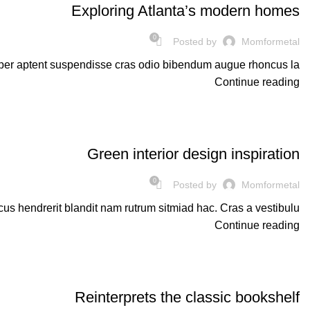
Exploring Atlanta’s modern homes
0
Posted by
Momformetal
per aptent suspendisse cras odio bibendum augue rhoncus la...
Continue reading
INSPIRATION
Green interior design inspiration
0
Posted by
Momformetal
us hendrerit blandit nam rutrum sitmiad hac. Cras a vestibulu...
Continue reading
DESIGN TRENDS
Reinterprets the classic bookshelf