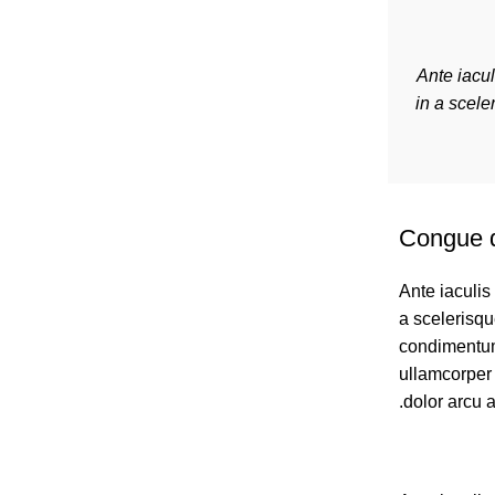
"Ante iacu
in a scel
Congue d
Ante iaculis
a scelerisq
condimentum 
ullamcorper 
dolor arcu 