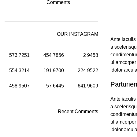
Comments
OUR INSTAGRAM
Ante iaculis
a scelerisq
condimentum 
573
7251
454
7856
2
9458
ullamcorper 
dolor arcu 
554
3214
191
9700
224
9522
Parturien
458
9507
57
6445
641
9609
Ante iaculis
a scelerisq
Recent Comments
condimentum 
ullamcorper 
dolor arcu 