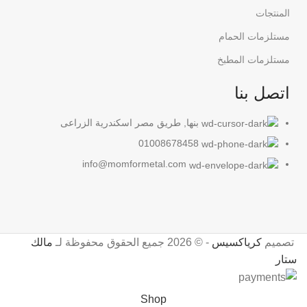
المنتجات
مستلزمات الحمام
مستلزمات المطبخ
اتصل بنا
بنها, طريق مصر اسكندرية الزراعى
01008678458
info@momformetal.com
تصميم
كرياكسيس
- © 2026 جميع الحقوق محفوظة لـ
مالك
ستار
Shop