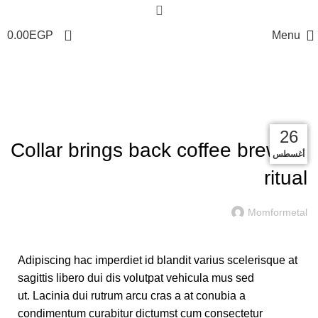
0
0.00
EGP
Menu
Blog
FURNITURE
27
27
27
26
26
Collar brings back coffee brewing
أغسطس
أغسطس
أغسطس
أغسطس
أغسطس
ritual
Momformetal
Adipiscing hac imperdiet id blandit varius scelerisque at
sagittis libero dui dis volutpat vehicula mus sed
ut. Lacinia dui rutrum arcu cras a at conubia a
condimentum curabitur dictumst cum consectetur