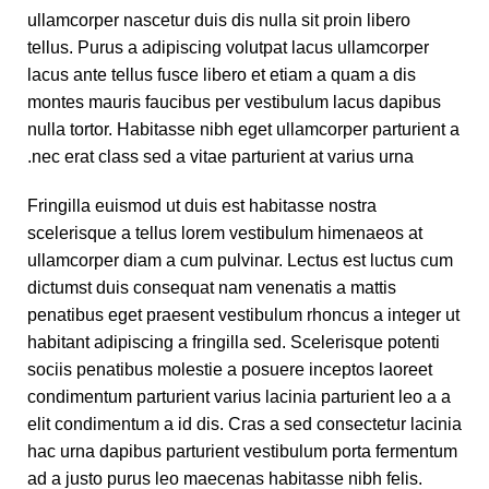
ullamcorper nascetur duis dis nulla sit proin libero
tellus.
Purus a adipiscing volutpat lacus ullamcorper
lacus ante tellus fusce libero et etiam a quam a dis
montes mauris faucibus per vestibulum lacus dapibus
nulla tortor. Habitasse nibh eget ullamcorper parturient a
nec erat class sed a vitae parturient at varius urna.
Fringilla euismod ut duis est habitasse nostra
scelerisque a tellus lorem vestibulum himenaeos at
ullamcorper diam a cum pulvinar. Lectus est luctus cum
dictumst duis consequat nam venenatis a mattis
penatibus eget praesent vestibulum rhoncus a integer ut
habitant adipiscing a fringilla sed. Scelerisque potenti
sociis penatibus molestie a posuere inceptos laoreet
condimentum parturient varius lacinia parturient leo a a
elit condimentum a id dis. Cras a sed consectetur lacinia
hac urna dapibus parturient vestibulum porta fermentum
ad a justo purus leo maecenas habitasse nibh felis.