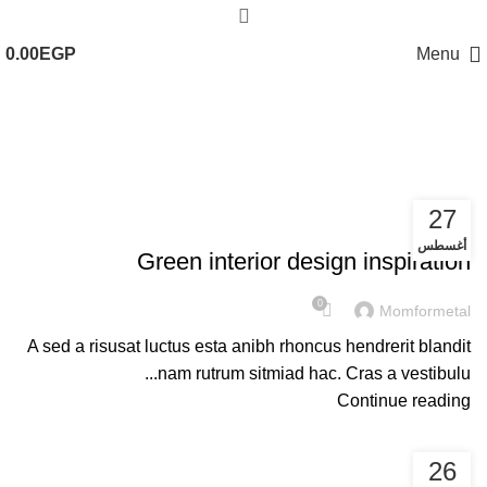
0.00
EGP
Menu
Tag Archives: Style
27
INSPIRATION
أغسطس
Green interior design inspiration
0
Momformetal
A sed a risusat luctus esta anibh rhoncus hendrerit blandit
nam rutrum sitmiad hac. Cras a vestibulu...
Continue reading
26
DESIGN TRENDS