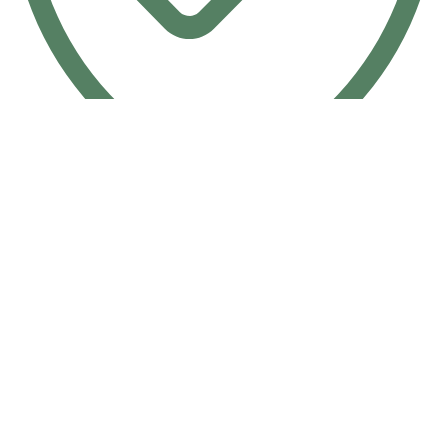
أمان تام 100%
ثقة وأمان
مالك ستار
شركة متخصصة في تصنيع المنتجات المعدنية والأدوات
المنزلية، نعمل بخبرة تمتد لأكثر من 25 عامًا على تقديم منتجات
عملية بجودة عالية وتصميم عصري يلبي احتياجات المنازل الحديثة.