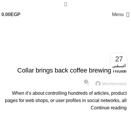
0.00
EGP
Menu
Furniture
27
FURNITURE
أغسطس
Collar brings back coffee brewing ritual
0
Momformetal
When it’s about controlling hundreds of articles, product
pages for web shops, or user profiles in social networks, all
Continue reading