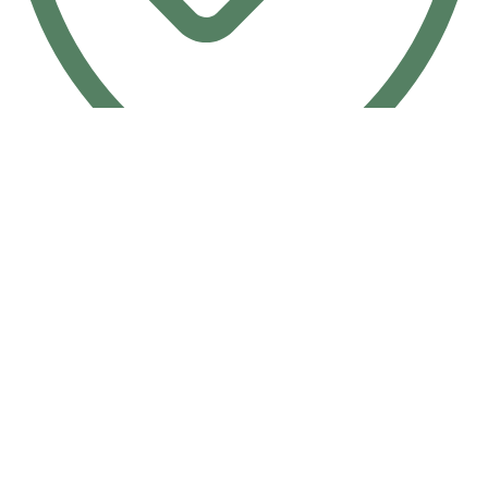
أمان تام 100%
ثقة وأمان
مالك ستار
شركة متخصصة في تصنيع المنتجات المعدنية والأدوات
المنزلية، نعمل بخبرة تمتد لأكثر من 25 عامًا على تقديم منتجات
عملية بجودة عالية وتصميم عصري يلبي احتياجات المنازل الحديثة.